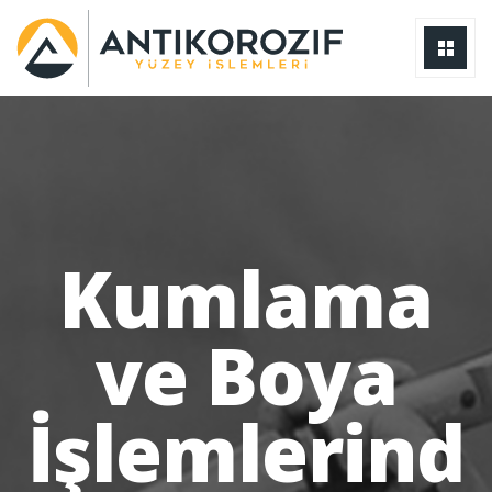
Kumlama
ve Boya
İşlemlerind