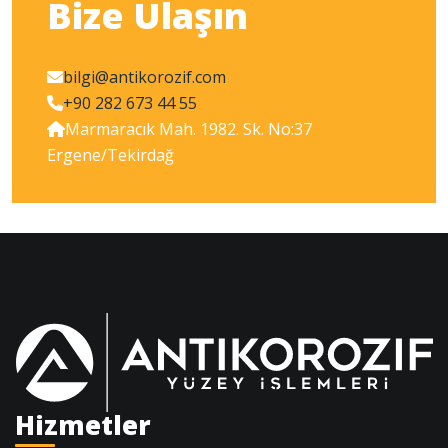
Bize Ulaşın
bilgi@antikorozif.com
+90 282 673 44 55
Marmaracık Mah. 1982. Sk. No:37
Ergene/Tekirdağ
Hizmetler