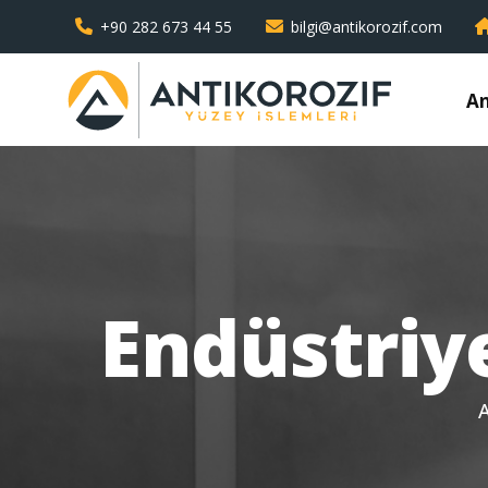
+90 282 673 44 55
bilgi@antikorozif.com
An
Endüstri
A