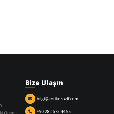
Bize Ulaşın
ı
bilgi@antikorozif.com
n
+90 282 673 44 55
eki Önemi