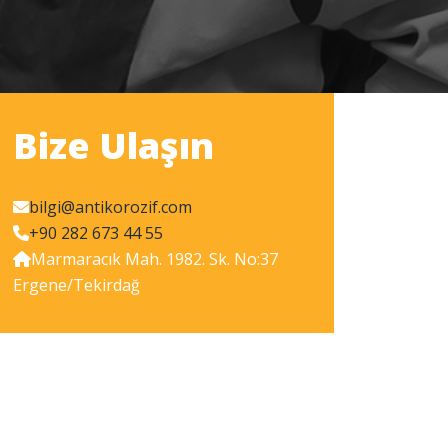
Bize Ulaşın
bilgi@antikorozif.com
+90 282 673 44 55
Marmaracık Mah. 1982. Sk. No:37
Ergene/Tekirdağ